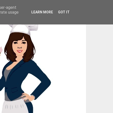
user-agent
erate usage
LEARN MORE
GOT IT