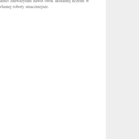
tatnio zauważyłam nawet obok aktualnej uczelni w
łasnej roboty smaczniejsze.