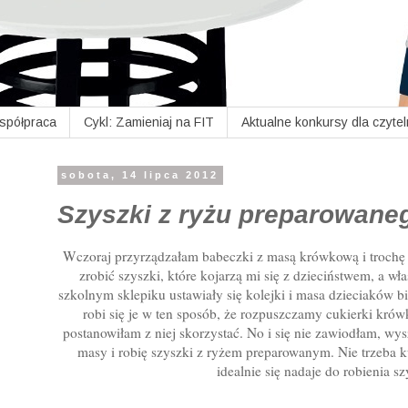
Współpraca
Cykl: Zamieniaj na FIT
Aktualne konkursy dla czyte
sobota, 14 lipca 2012
Szyszki z ryżu preparowane
Wczoraj przyrządzałam babeczki z masą krówkową i trochę 
zrobić szyszki, które kojarzą mi się z dzieciństwem, a w
szkolnym sklepiku ustawiały się kolejki i masa dzieciaków b
robi się je w ten sposób, że rozpuszczamy cukierki kr
postanowiłam z niej skorzystać. No i się nie zawiodłam, w
masy i robię szyszki z ryżem preparowanym. Nie trzeba 
idealnie się nadaje do robienia s