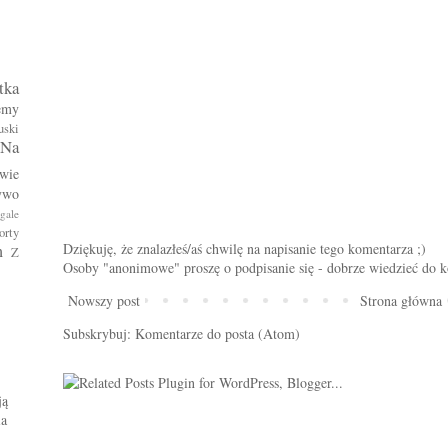
tka
emy
uski
Na
wie
ywo
gale
orty
m
Dziękuję, że znalazłeś/aś chwilę na napisanie tego komentarza ;)
Z
Osoby "anonimowe" proszę o podpisanie się - dobrze wiedzieć do k
Nowszy post
Strona główna
Subskrybuj:
Komentarze do posta (Atom)
ją
ia