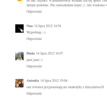
oo tak! szyszki! w podstawówce wcinało ich się sporo. Os
sklepie podobne. Nie omieszkałam kupić ;). Ale wiadomo w
Odpowiedz
Ona
14 lipca 2012 14:56
Wypróbuję ;-)
Odpowiedz
Dusia
14 lipca 2012 16:07
jami jami :)
Odpowiedz
Antenka
14 lipca 2012 19:04
one również przypominają mi smakołyki z dzieciństwa:D
Odpowiedz