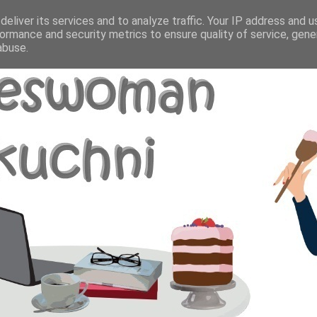
eliver its services and to analyze traffic. Your IP address and 
ormance and security metrics to ensure quality of service, gen
abuse.