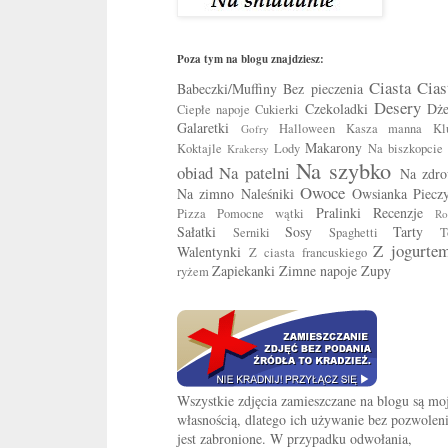
Poza tym na blogu znajdziesz:
Ciasta
Cias
Babeczki/Muffiny
Bez pieczenia
Desery
Czekoladki
Dż
Ciepłe napoje
Cukierki
Galaretki
Halloween
Kasza manna
Kl
Gofry
Makarony
Koktajle
Lody
Na biszkopcie
Krakersy
Na szybko
obiad
Na patelni
Na zdro
Owoce
Na zimno
Naleśniki
Owsianka
Piecz
Pralinki
Recenzje
Pizza
Pomocne wątki
Ro
Sałatki
Sosy
Tarty
Serniki
Spaghetti
T
Z jogurte
Walentynki
Z ciasta francuskiego
Zapiekanki
Zimne napoje
Zupy
ryżem
Wszystkie zdjęcia zamieszczane na blogu są mo
własnością, dlatego ich używanie bez pozwolen
jest zabronione. W przypadku odwołania,