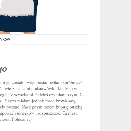
lników
go
mi jej zostało, więc postanowiłam spróbować
łaściwie z czasami podstawówki, kiedy to w
iegała z szyszkami. Gdzieś czytałam o tym, że
ówki. Skoro miałam jednak masę krówkową,
yszły pyszne. Następnym razem kupuję puszkę
kupować cukierków i rozpuszczać. Ta masa
zyszek. Polecam :)