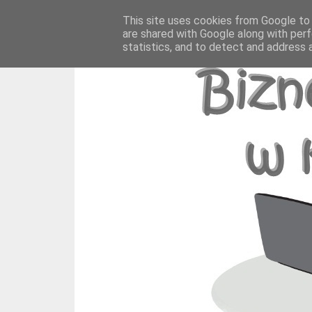
This site uses cookies from Google to d
are shared with Google along with perf
statistics, and to detect and address 