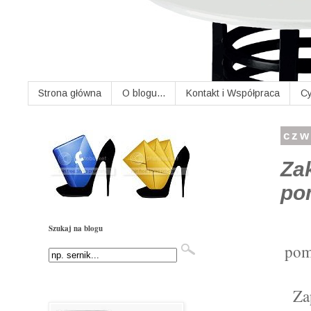
Strona główna
O blogu...
Kontakt i Współpraca
Cy
czw
Za
po
Szukaj na blogu
pom
Za