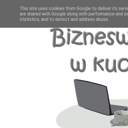
This site uses cookies from Google to deliver its serv
are shared with Google along with performance and se
statistics, and to detect and address abuse.