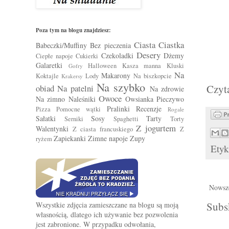
Poza tym na blogu znajdziesz:
Ciasta
Ciastka
Babeczki/Muffiny
Bez pieczenia
Desery
Czekoladki
Dżemy
Ciepłe napoje
Cukierki
Galaretki
Halloween
Kasza manna
Kluski
Gofry
Na
Makarony
Koktajle
Lody
Na biszkopcie
Krakersy
Na szybko
Czyta
obiad
Na patelni
Na zdrowie
Owoce
Na zimno
Naleśniki
Owsianka
Pieczywo
Pralinki
Recenzje
Pizza
Pomocne wątki
Rogale
Sałatki
Sosy
Tarty
Serniki
Spaghetti
Torty
Z jogurtem
Walentynki
Z ciasta francuskiego
Z
Zapiekanki
Zimne napoje
Zupy
ryżem
Etyk
Nowsze
Subs
Wszystkie zdjęcia zamieszczane na blogu są moją
własnością, dlatego ich używanie bez pozwolenia
jest zabronione. W przypadku odwołania,