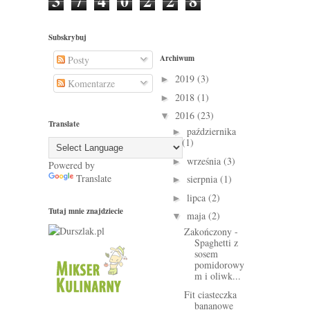
3
7
4
0
2
2
8
Subskrybuj
Archiwum
Posty
2019
(3)
►
Komentarze
2018
(1)
►
2016
(23)
▼
Translate
października
►
(1)
września
(3)
►
Powered by
Translate
sierpnia
(1)
►
lipca
(2)
►
Tutaj mnie znajdziecie
maja
(2)
▼
Zakończony -
Spaghetti z
sosem
pomidorowy
m i oliwk...
Fit ciasteczka
bananowe