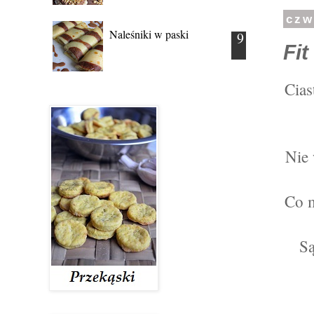
czw
Naleśniki w paski
Fi
Cias
Nie 
Co m
Są