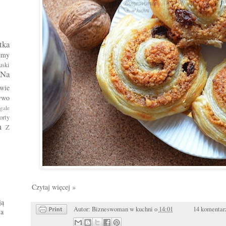
tka
emy
uski
Na
wie
ywo
gale
orty
m
Z
Czytaj więcej »
ją
Autor:
Bizneswoman w kuchni
o
14:01
14 komentar
ia