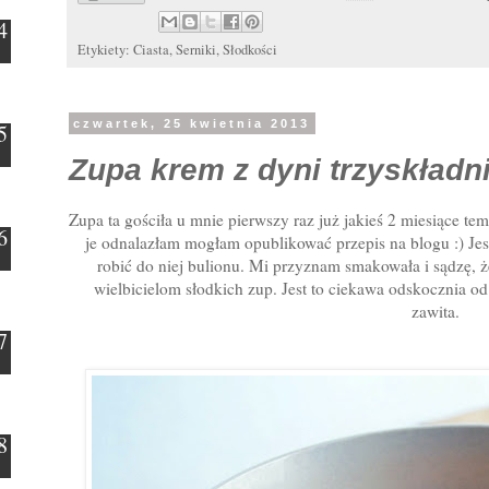
Etykiety:
Ciasta
,
Serniki
,
Słodkości
czwartek, 25 kwietnia 2013
Zupa krem z dyni trzyskład
Zupa ta gościła u mnie pierwszy raz już jakieś 2 miesiące tem
je odnalazłam mogłam opublikować przepis na blogu :) Jest
robić do niej bulionu. Mi przyznam smakowała i sądzę,
wielbicielom słodkich zup. Jest to ciekawa odskocznia od
zawita.