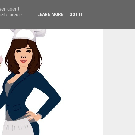
user-agent
erate usage
LEARN MORE
GOT IT