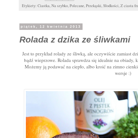
Etykiety:
Ciastka
,
Na szybko
,
Polecane
,
Przekąski
,
Słodkości
,
Z ciasta f
piątek, 12 kwietnia 2013
Rolada z dzika ze śliwkami
Jest to przykład rolady ze śliwką, ale oczywiście zamias
bądź wieprzowe. Rolada sprawdza się idealnie na obiady, 
Możemy ją podawać na ciepło, albo kroić na zimno cienkie
wersje :)