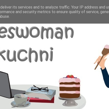
eliver its services and to analyze traffic. Your IP address and 
ormance and security metrics to ensure quality of service, gen
abuse.