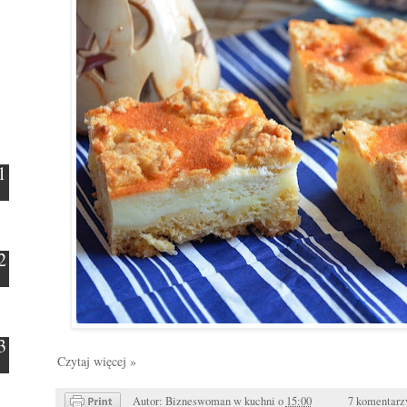
Czytaj więcej »
Autor:
Bizneswoman w kuchni
o
15:00
7 komentarz