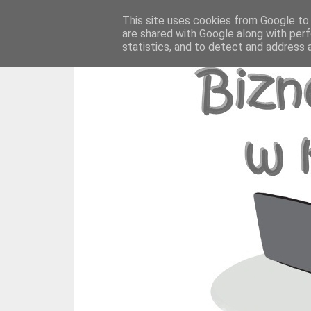
This site uses cookies from Google to d
are shared with Google along with perf
statistics, and to detect and address 