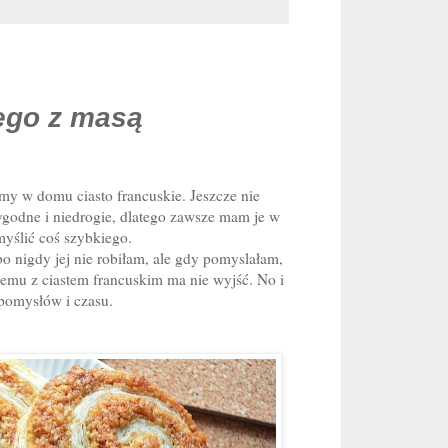
iego z masą
my w domu ciasto francuskie. Jeszcze nie
ygodne i niedrogie, dlatego zawsze mam je w
yślić coś szybkiego.
o nigdy jej nie robiłam, ale gdy pomyslałam,
zemu z ciastem francuskim ma nie wyjść. No i
 pomysłów i czasu.