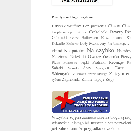
Poza tym na blogu znajdziesz:
Ciasta
Cias
Babeczki/Muffiny
Bez pieczenia
Desery
Czekoladki
Dż
Ciepłe napoje
Cukierki
Galaretki
Halloween
Kasza manna
Kl
Gofry
Makarony
Koktajle
Lody
Na biszkopcie
Krakersy
Na szybko
obiad
Na patelni
Na zdro
Owoce
Na zimno
Naleśniki
Owsianka
Piecz
Pralinki
Recenzje
Pizza
Pomocne wątki
Ro
Sałatki
Sosy
Tarty
Serniki
Spaghetti
T
Z jogurte
Walentynki
Z ciasta francuskiego
Zapiekanki
Zimne napoje
Zupy
ryżem
Wszystkie zdjęcia zamieszczane na blogu są mo
własnością, dlatego ich używanie bez pozwolen
jest zabronione. W przypadku odwołania,