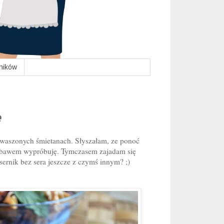
lników
e
ukwaszonych śmietanach. Słyszałam, ze ponoć
niebawem wypróbuję. Tymczasem zajadam się
e sernik bez sera jeszcze z czymś innym? ;)