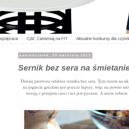
Współpraca
Cykl: Zamieniaj na FIT
Aktualne konkursy dla czyte
poniedziałek, 29 kwietnia 2013
Sernik bez sera na śmietani
Dzisiaj pierwsza odsłona sernika bez sera. Tym razem na 
na jogurcie greckim jest jeszcze lepszy, więc na pewno 
wersją z przepisu cioci i też jest pysznie. A może robici