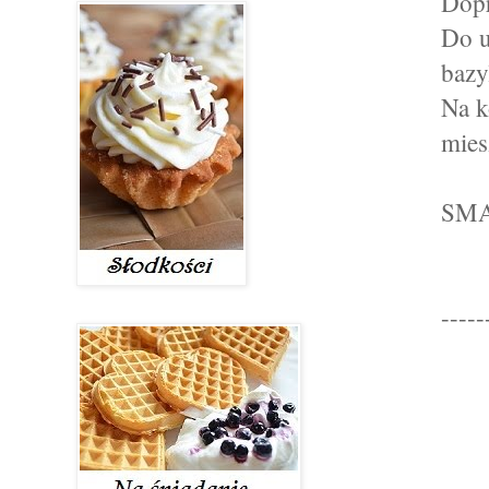
Dopr
Do u
bazy
Na k
mies
SMA
-----