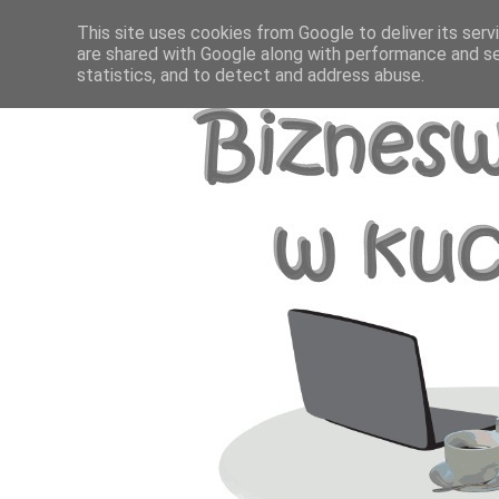
This site uses cookies from Google to deliver its serv
are shared with Google along with performance and se
statistics, and to detect and address abuse.