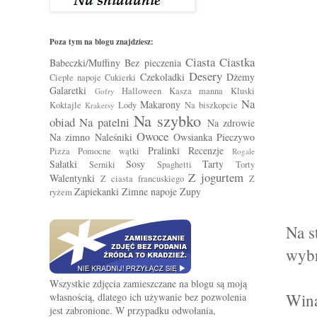
Poza tym na blogu znajdziesz:
Ciasta
Ciastka
Babeczki/Muffiny
Bez pieczenia
Desery
Czekoladki
Dżemy
Ciepłe napoje
Cukierki
Galaretki
Halloween
Kasza manna
Kluski
Gofry
Na
Makarony
Koktajle
Lody
Na biszkopcie
Krakersy
Na szybko
obiad
Na patelni
Na zdrowie
Owoce
Na zimno
Naleśniki
Owsianka
Pieczywo
Pralinki
Recenzje
Pizza
Pomocne wątki
Rogale
Sałatki
Sosy
Tarty
Serniki
Spaghetti
Torty
Z jogurtem
Walentynki
Z ciasta francuskiego
Z
Zapiekanki
Zimne napoje
Zupy
ryżem
Na s
wybr
Wszystkie zdjęcia zamieszczane na blogu są moją
Wina
własnością, dlatego ich używanie bez pozwolenia
jest zabronione. W przypadku odwołania,