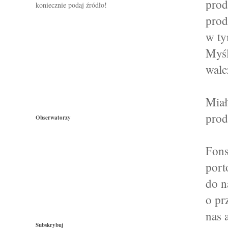
prod
koniecznie podaj źródło!
prod
w ty
Myśl
walc
Miał
prod
Obserwatorzy
Fons
port
do n
o pr
nas 
Subskrybuj