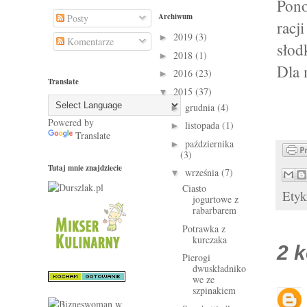
Pono
Archiwum
Posty
racj
2019
(3)
►
Komentarze
słod
2018
(1)
►
Dla 
2016
(23)
►
Translate
2015
(37)
▼
grudnia
(4)
►
Powered by
listopada
(1)
►
Translate
października
►
(3)
Tutaj mnie znajdziecie
września
(7)
▼
Ciasto
Etyk
jogurtowe z
rabarbarem
Potrawka z
kurczaka
2 
Pierogi
dwuskładniko
we ze
szpinakiem