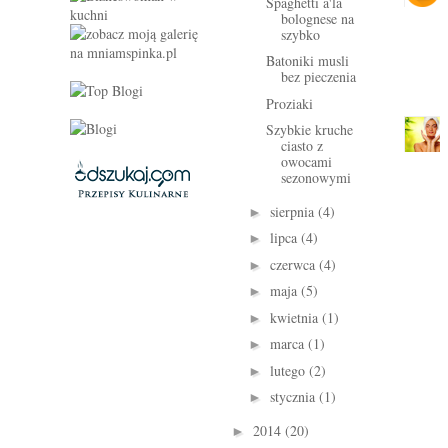
Spaghetti a'la
bolognese na
szybko
Batoniki musli
bez pieczenia
Proziaki
Szybkie kruche
ciasto z
owocami
sezonowymi
sierpnia
(4)
►
lipca
(4)
►
czerwca
(4)
►
maja
(5)
►
kwietnia
(1)
►
marca
(1)
►
lutego
(2)
►
stycznia
(1)
►
2014
(20)
►