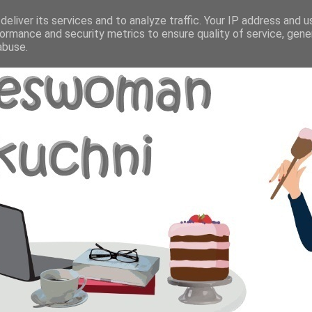
eliver its services and to analyze traffic. Your IP address and 
ormance and security metrics to ensure quality of service, gen
abuse.