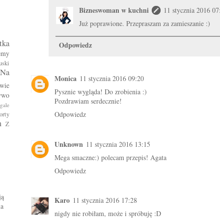
Bizneswoman w kuchni
11 stycznia 2016 07
Już poprawione. Przepraszam za zamieszanie :)
tka
Odpowiedz
emy
uski
Na
Monica
11 stycznia 2016 09:20
wie
Pysznie wygląda! Do zrobienia :)
ywo
Pozdrawiam serdecznie!
gale
Odpowiedz
orty
m
Z
Unknown
11 stycznia 2016 13:15
Mega smaczne:) polecam przepis! Agata
Odpowiedz
ją
Karo
11 stycznia 2016 17:28
ia
nigdy nie robiłam, może i spróbuję :D