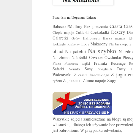
Poza tym na blogu znajdziesz:
Ciasta
Cias
Babeczki/Muffiny
Bez pieczenia
Desery
Czekoladki
Dż
Ciepłe napoje
Cukierki
Galaretki
Halloween
Kasza manna
Kl
Gofry
Makarony
Koktajle
Lody
Na biszkopcie
Krakersy
Na szybko
obiad
Na patelni
Na zdro
Owoce
Na zimno
Naleśniki
Owsianka
Piecz
Pralinki
Recenzje
Pizza
Pomocne wątki
Ro
Sałatki
Sosy
Tarty
Serniki
Spaghetti
T
Z jogurte
Walentynki
Z ciasta francuskiego
Zapiekanki
Zimne napoje
Zupy
ryżem
Wszystkie zdjęcia zamieszczane na blogu są mo
własnością, dlatego ich używanie bez pozwolen
jest zabronione. W przypadku odwołania,