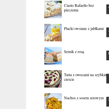
Ciasto Rafaello bez
pieczenia
Placki owsiane z jabłkami
Sernik z rosą
Tarta z owocami na szybkim
cieście
Nachos z sosem serowym