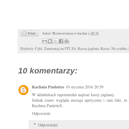
Autor:
Bizneswoman w kuchni
o
20:32
Etykiety:
Cykl: Zamieniaj na FIT
,
Fit
,
Kasza jaglana
,
Kasze
,
Na szybko
,
10 komentarzy:
Kuchnia Paulettes
10 stycznia 2016 20:59
W składnikach zapomniałaś napisać kaszy jaglanej.
Jednak ciasto wygląda meeega apetycznie i sam fakt, że 
Kuchnia PauletteS.
Odpowiedz
Odpowiedzi