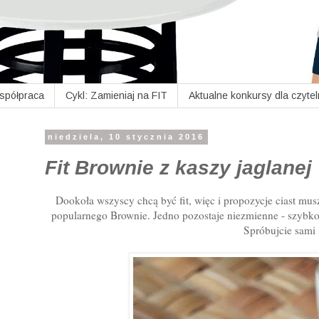
Współpraca
Cykl: Zamieniaj na FIT
Aktualne konkursy dla czyte
niedziela, 10 stycznia 2016
Fit Brownie z kaszy jaglanej
Dookoła wszyscy chcą być fit, więc i propozycje ciast musz
popularnego Brownie. Jedno pozostaje niezmienne - szybko s
Spróbujcie sami 