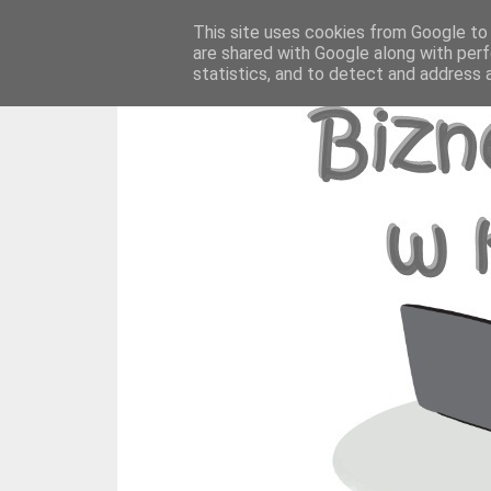
This site uses cookies from Google to d
are shared with Google along with perf
statistics, and to detect and address 