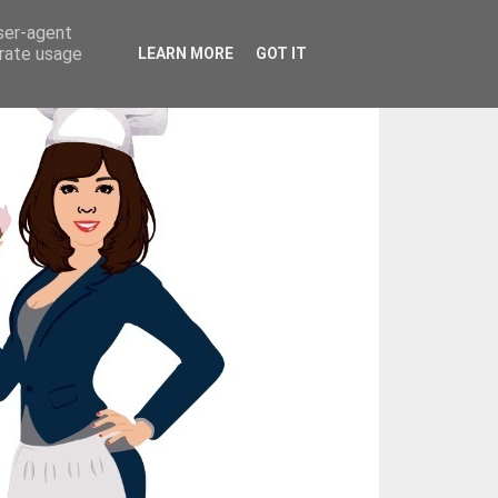
user-agent
erate usage
LEARN MORE
GOT IT