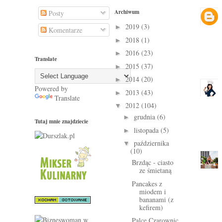
Archiwum
Posty
2019
(3)
►
Komentarze
2018
(1)
►
2016
(23)
►
Translate
2015
(37)
►
2014
(20)
►
Powered by
2013
(43)
►
Translate
2012
(104)
▼
grudnia
(6)
►
Tutaj mnie znajdziecie
listopada
(5)
►
października
▼
(10)
Brzdąc - ciasto
ze śmietaną
Pancakes z
miodem i
bananami (z
kefirem)
Palce Czarownic