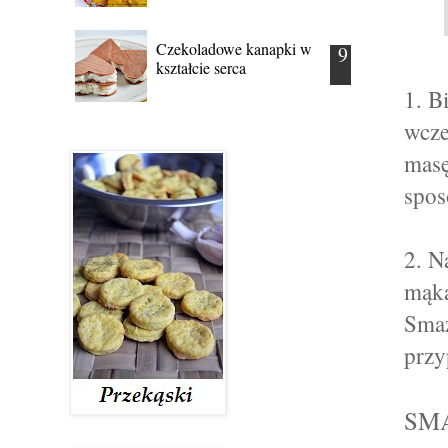
Czekoladowe kanapki w
kształcie serca
1. B
wcze
masę
spos
2. N
mąką
Smaż
przy
SM