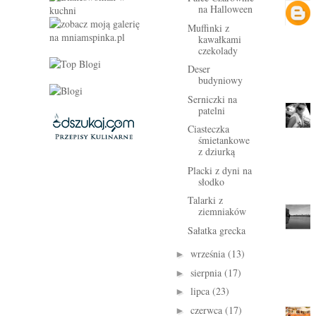
na Halloween
Muffinki z
kawałkami
czekolady
Deser
budyniowy
Serniczki na
patelni
Ciasteczka
śmietankowe
z dziurką
Placki z dyni na
słodko
Talarki z
ziemniaków
Sałatka grecka
września
(13)
►
sierpnia
(17)
►
lipca
(23)
►
czerwca
(17)
►