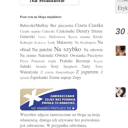
Etyk
Poza tym na blogu znajdziesz:
Ciasta
Ciastka
Babeczki/Muffiny
Bez pieczenia
30
Desery
Czekoladki
Dżemy
Ciepłe napoje
Cukierki
Galaretki
Halloween
Kasza manna
Kluski
Gofry
Na
Makarony
Koktajle
Lody
Na biszkopcie
Krakersy
Na szybko
obiad
Na patelni
Na zdrowie
Owoce
Na zimno
Naleśniki
Owsianka
Pieczywo
Pralinki
Recenzje
Pizza
Pomocne wątki
Rogale
Sałatki
Sosy
Tarty
Serniki
Spaghetti
Torty
Z jogurtem
Walentynki
Z ciasta francuskiego
Z
Zapiekanki
Zimne napoje
Zupy
ryżem
Wszystkie zdjęcia zamieszczane na blogu są moją
własnością, dlatego ich używanie bez pozwolenia
jest zabronione. W przypadku odwołania,