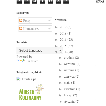
3
7
4
1
0
2
7
Subskrybuj
Archiwum
Posty
2019
(3)
►
Komentarze
2018
(1)
►
2016
(23)
►
Translate
2015
(37)
►
2014
(20)
▼
Powered by
grudnia
(2)
►
Translate
września
(2)
►
sierpnia
(5)
►
Tutaj mnie znajdziecie
czerwca
(2)
►
maja
(4)
►
kwietnia
(1)
►
lutego
(2)
►
stycznia
(2)
▼