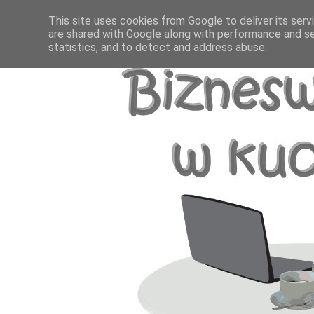
This site uses cookies from Google to deliver its serv
are shared with Google along with performance and se
statistics, and to detect and address abuse.