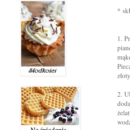
* sk
1. P
pian
mąkę
Piec
złot
2. U
doda
żela
wodz