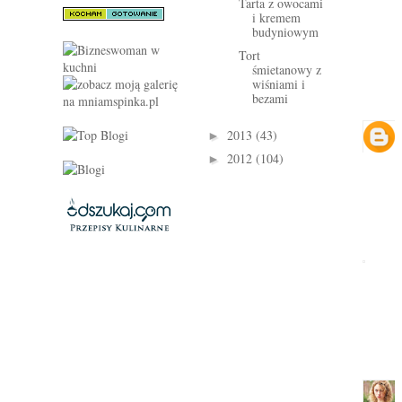
Tarta z owocami
i kremem
budyniowym
Tort
śmietanowy z
wiśniami i
bezami
2013
(43)
►
2012
(104)
►