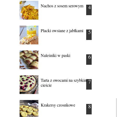
Nachos z sosem serowym
Placki owsiane z jabłkami
Naleśniki w paski
Tarta z owocami na szybkim
cieście
Krakersy czosnkowe