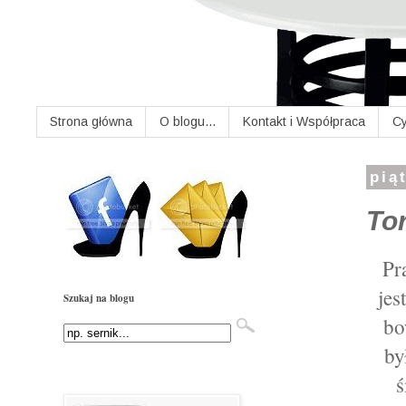
Strona główna
O blogu...
Kontakt i Współpraca
Cy
pią
To
Pr
jes
Szukaj na blogu
bo
by
ś