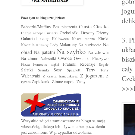
goto
jogu
Poza tym na blogu znajdziesz:
deli
Ciasta
Ciastka
Babeczki/Muffiny
Bez pieczenia
Desery
Czekoladki
Dżemy
Ciepłe napoje
Cukierki
3. P
Galaretki
Halloween
Kasza manna
Kluski
Gofry
Na
Makarony
Koktajle
Lody
Na biszkopcie
Krakersy
ukła
Na szybko
obiad
Na patelni
Na zdrowie
Owoce
bisz
Na zimno
Naleśniki
Owsianka
Pieczywo
Pralinki
Recenzje
Pizza
Pomocne wątki
Rogale
cały
Sałatki
Sosy
Tarty
Serniki
Spaghetti
Torty
Z jogurtem
Walentynki
Z ciasta francuskiego
Z
Czek
Zapiekanki
Zimne napoje
Zupy
ryżem
>>>
Wszystkie zdjęcia zamieszczane na blogu są moją
własnością, dlatego ich używanie bez pozwolenia
jest zabronione. W przypadku odwołania,