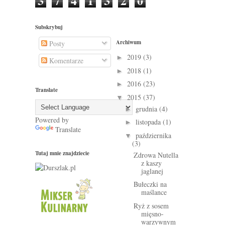
3
7
4
1
3
2
0
Subskrybuj
Archiwum
Posty
2019
(3)
►
Komentarze
2018
(1)
►
2016
(23)
►
Translate
2015
(37)
▼
grudnia
(4)
►
Powered by
listopada
(1)
►
Translate
października
▼
(3)
Tutaj mnie znajdziecie
Zdrowa Nutella
z kaszy
jaglanej
Bułeczki na
maślance
Ryż z sosem
mięsno-
warzywnym