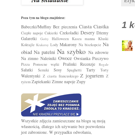
Poza tym na blogu znajdziesz:
1 
Ciasta
Ciastka
Babeczki/Muffiny
Bez pieczenia
Desery
Czekoladki
Dżemy
Ciepłe napoje
Cukierki
Galaretki
Halloween
Kasza manna
Kluski
Gofry
Na
Makarony
Koktajle
Lody
Na biszkopcie
Krakersy
Na szybko
obiad
Na patelni
Na zdrowie
Owoce
Na zimno
Naleśniki
Owsianka
Pieczywo
Pralinki
Recenzje
Pizza
Pomocne wątki
Rogale
Sałatki
Sosy
Tarty
Serniki
Spaghetti
Torty
Z jogurtem
Walentynki
Z ciasta francuskiego
Z
Zapiekanki
Zimne napoje
Zupy
ryżem
Wszystkie zdjęcia zamieszczane na blogu są moją
własnością, dlatego ich używanie bez pozwolenia
jest zabronione. W przypadku odwołania,