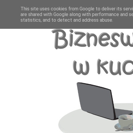
This site uses cookies from Google to deliver its serv
are shared with Google along with performance and se
statistics, and to detect and address abuse.