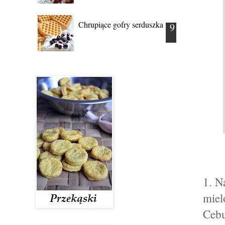
Chrupiące gofry serduszka
1. N
miel
Cebu